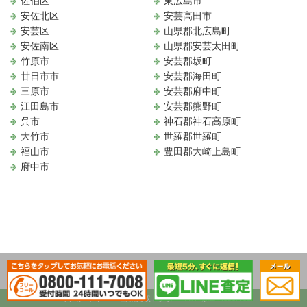
佐伯区
東広島市
安佐北区
安芸高田市
安芸区
山県郡北広島町
安佐南区
山県郡安芸太田町
竹原市
安芸郡坂町
廿日市市
安芸郡海田町
三原市
安芸郡府中町
江田島市
安芸郡熊野町
呉市
神石郡神石高原町
大竹市
世羅郡世羅町
福山市
豊田郡大崎上島町
府中市
Copyright (C) 2017.出張買取ドクター. All Rights Reserved.