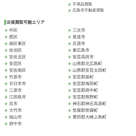
不用品買取
広島市不動産買取
出張買取可能エリア
中区
三次市
西区
尾道市
南区東区
庄原市
佐伯区
東広島市
安佐北区
安芸高田市
安芸区
山県郡北広島町
安佐南区
山県郡安芸太田町
竹原市
安芸郡坂町
廿日市市
安芸郡海田町
三原市
安芸郡府中町
江田島市
安芸郡熊野町
呉市
神石郡神石高原町
大竹市
世羅郡世羅町
福山市
豊田郡大崎上島町
府中市