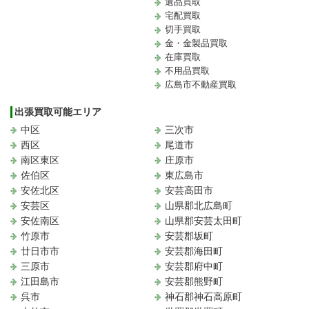
遺品買取
宅配買取
切手買取
金・金製品買取
在庫買取
不用品買取
広島市不動産買取
出張買取可能エリア
中区
三次市
西区
尾道市
南区東区
庄原市
佐伯区
東広島市
安佐北区
安芸高田市
安芸区
山県郡北広島町
安佐南区
山県郡安芸太田町
竹原市
安芸郡坂町
廿日市市
安芸郡海田町
三原市
安芸郡府中町
江田島市
安芸郡熊野町
呉市
神石郡神石高原町