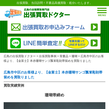
出張買取、当日訪問！不要品高価買取・処分いたします。
MENU
広島の出張買取ドクター
>
出張買取事例
>
骨董品
>
珊瑚
>
広島市中区のお客
様より、【金富士】本赤珊瑚サンゴ瓢箪彫刻帯留めを買取りました
広島市中区のお客様より、【金富士】本赤珊瑚サンゴ瓢箪彫刻帯
留めを買取りました
買取実績実例
珊瑚帯締め