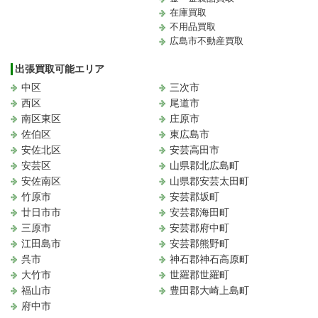
在庫買取
不用品買取
広島市不動産買取
出張買取可能エリア
中区
三次市
西区
尾道市
南区東区
庄原市
佐伯区
東広島市
安佐北区
安芸高田市
安芸区
山県郡北広島町
安佐南区
山県郡安芸太田町
竹原市
安芸郡坂町
廿日市市
安芸郡海田町
三原市
安芸郡府中町
江田島市
安芸郡熊野町
呉市
神石郡神石高原町
大竹市
世羅郡世羅町
福山市
豊田郡大崎上島町
府中市