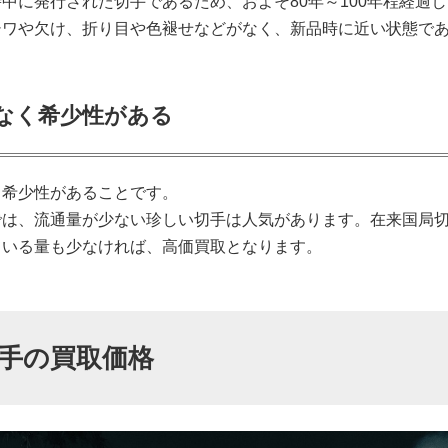
中に発行された切手であるため、およそ80年～100年程経過
シワや欠け、折り目や色褪せなどがなく、新品時に近い状態で
なく希少性がある
く希少性があることです。
では、流通量が少ない珍しい切手は人気があります。在来国局
ている量も少なければ、高価買取となります。
手の買取価格