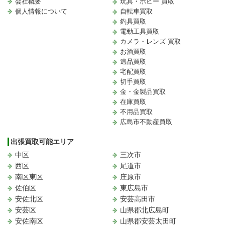
会社概要
玩具・ホビー 買取
個人情報について
自転車買取
釣具買取
電動工具買取
カメラ・レンズ 買取
お酒買取
遺品買取
宅配買取
切手買取
金・金製品買取
在庫買取
不用品買取
広島市不動産買取
出張買取可能エリア
中区
三次市
西区
尾道市
南区東区
庄原市
佐伯区
東広島市
安佐北区
安芸高田市
安芸区
山県郡北広島町
安佐南区
山県郡安芸太田町