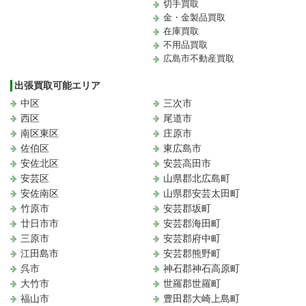
切手買取
金・金製品買取
在庫買取
不用品買取
広島市不動産買取
出張買取可能エリア
中区
三次市
西区
尾道市
南区東区
庄原市
佐伯区
東広島市
安佐北区
安芸高田市
安芸区
山県郡北広島町
安佐南区
山県郡安芸太田町
竹原市
安芸郡坂町
廿日市市
安芸郡海田町
三原市
安芸郡府中町
江田島市
安芸郡熊野町
呉市
神石郡神石高原町
大竹市
世羅郡世羅町
福山市
豊田郡大崎上島町