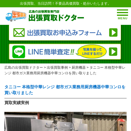
出張買取、当日訪問！不要品高価買取・処分いたします。
MENU
広島の出張買取ドクター
>
出張買取事例
>
厨房機器
>
タニコー 本格型中華レ
ンジ 都市ガス業務用厨房機器中華コンロを買い取りました
タニコー 本格型中華レンジ 都市ガス業務用厨房機器中華コンロを
買い取りました
買取実績実例