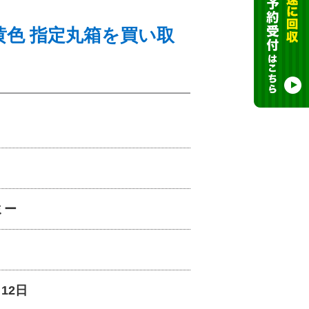
ル 黄色 指定丸箱を買い取
ミー
月12日