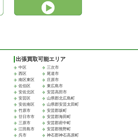
出張買取可能エリア
中区
三次市
西区
尾道市
南区東区
庄原市
佐伯区
東広島市
安佐北区
安芸高田市
安芸区
山県郡北広島町
安佐南区
山県郡安芸太田町
竹原市
安芸郡坂町
廿日市市
安芸郡海田町
三原市
安芸郡府中町
江田島市
安芸郡熊野町
取
呉市
神石郡神石高原町