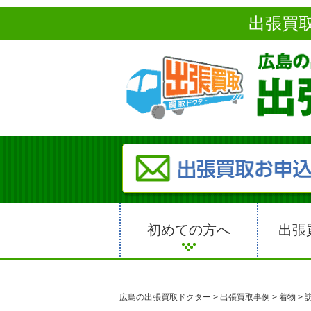
出張買
初めての方へ
出張
広島の出張買取ドクター
>
出張買取事例
>
着物
>