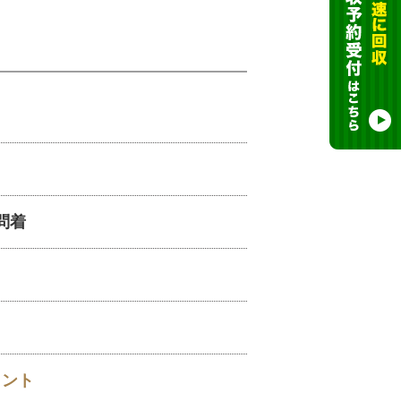
問着
イント