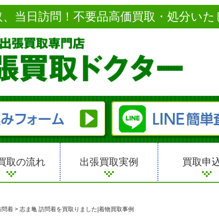
取、当日訪問！不要品高価買取・処分いた
買取の流れ
出張買取実例
買取申
訪問着
>
志ま亀 訪問着を買取りました|着物買取事例