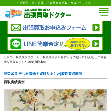
出張買取、当日訪問！不要品高価買取・処分いたします。
MENU
広島の出張買取ドクター
>
出張買取事例
>
着物
>
その他
>
野口眞造 三つ紋着
物を買取りました|着物買取事例
野口眞造 三つ紋着物を買取りました|着物買取事例
買取実績実例