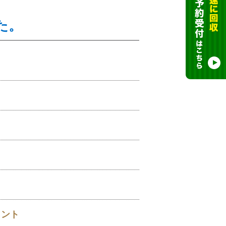
た。
イント