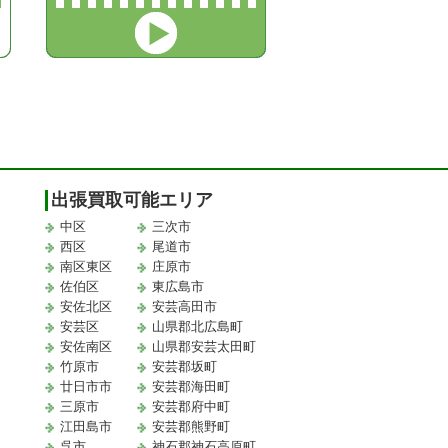
出張買取可能エリア
中区
三次市
西区
尾道市
南区東区
庄原市
佐伯区
東広島市
安佐北区
安芸高田市
安芸区
山県郡北広島町
安佐南区
山県郡安芸太田町
竹原市
安芸郡坂町
廿日市市
安芸郡海田町
三原市
安芸郡府中町
江田島市
安芸郡熊野町
取
呉市
神石郡神石高原町