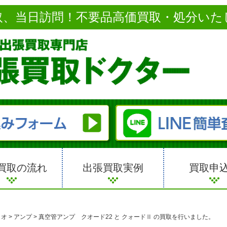
取、当日訪問！不要品高価買取・処分いた
買取の流れ
出張買取実例
買取申
ィオ
>
アンプ
>
真空管アンプ クオード22 と クォードⅡ の買取を行いました。