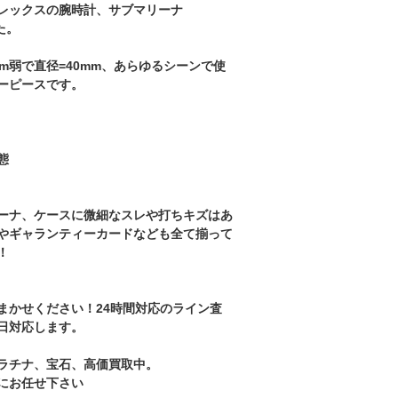
レックスの腕時計、サブマリーナ
た。
mm弱で直径=40mm、あらゆるシーンで使
ーピースです。
態
ーナ、ケースに微細なスレや打ちキズはあ
やギャランティーカードなども全て揃って
！
まかせください！24時間対応のライン査
日対応します。
ラチナ、宝石、高価買取中。
にお任せ下さい