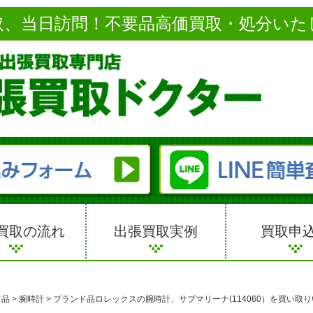
取、当日訪問！不要品高価買取・処分いた
買取の流れ
出張買取実例
買取申
ド品
>
腕時計
>
ブランド品ロレックスの腕時計、サブマリーナ(114060）を買い取