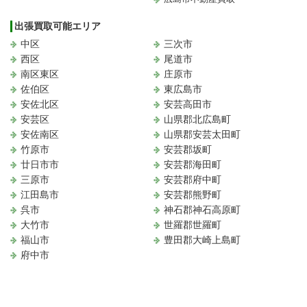
出張買取可能エリア
中区
三次市
西区
尾道市
南区東区
庄原市
佐伯区
東広島市
安佐北区
安芸高田市
安芸区
山県郡北広島町
安佐南区
山県郡安芸太田町
竹原市
安芸郡坂町
廿日市市
安芸郡海田町
三原市
安芸郡府中町
江田島市
安芸郡熊野町
呉市
神石郡神石高原町
大竹市
世羅郡世羅町
福山市
豊田郡大崎上島町
府中市