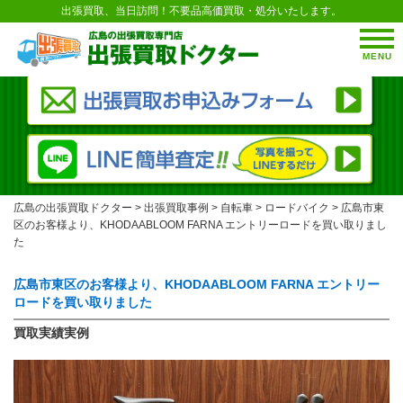
出張買取、当日訪問！不要品高価買取・処分いたします。
MENU
広島の出張買取ドクター
>
出張買取事例
>
自転車
>
ロードバイク
>
広島市東
区のお客様より、KHODAABLOOM FARNA エントリーロードを買い取りまし
た
広島市東区のお客様より、KHODAABLOOM FARNA エントリー
ロードを買い取りました
買取実績実例