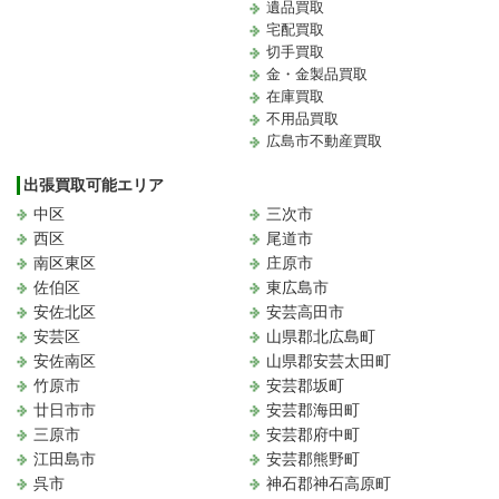
遺品買取
宅配買取
切手買取
金・金製品買取
在庫買取
不用品買取
広島市不動産買取
出張買取可能エリア
中区
三次市
西区
尾道市
南区東区
庄原市
佐伯区
東広島市
安佐北区
安芸高田市
安芸区
山県郡北広島町
安佐南区
山県郡安芸太田町
竹原市
安芸郡坂町
廿日市市
安芸郡海田町
三原市
安芸郡府中町
江田島市
安芸郡熊野町
呉市
神石郡神石高原町