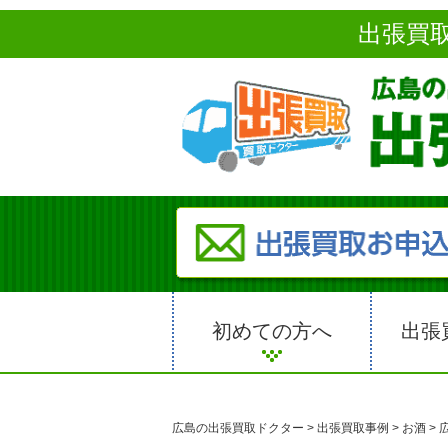
出張買
初めての方へ
出張
広島の出張買取ドクター
>
出張買取事例
>
お酒
>