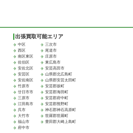
出張買取可能エリア
中区
三次市
西区
尾道市
南区東区
庄原市
佐伯区
東広島市
安佐北区
安芸高田市
安芸区
山県郡北広島町
安佐南区
山県郡安芸太田町
竹原市
安芸郡坂町
廿日市市
安芸郡海田町
三原市
安芸郡府中町
江田島市
安芸郡熊野町
取
呉市
神石郡神石高原町
大竹市
世羅郡世羅町
福山市
豊田郡大崎上島町
府中市