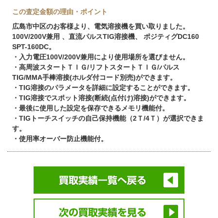
この査定金額の理由・ポイント
広島市中区のお客様より、電気溶接機を買い取りました。
100V/200V兼用 、直流パルスTIG溶接機、 ポジティグDC160
SPT-160DC。
・入力電圧100V/200V兼用により使用場所を選びません。
・高周波スタートＴＩＧ/リフトスタートＴＩＧ/パルス
TIG/MMA手棒溶接(ホルダ付コード別売)ができます。
・TIG溶接のパラメータを詳細に設定することができます。
・TIG溶接でスポット溶接(断続(点付け)溶接)ができます。
・最後に使用した設定を保存できるメモリ機能付。
・TIGトーチスイッチの自己保持機能（2Ｔ/4Ｔ）が選択できま
す。
・使用率オーバー防止機能付。