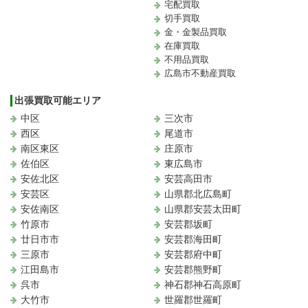
宅配買取
切手買取
金・金製品買取
在庫買取
不用品買取
広島市不動産買取
出張買取可能エリア
中区
三次市
西区
尾道市
南区東区
庄原市
佐伯区
東広島市
安佐北区
安芸高田市
安芸区
山県郡北広島町
安佐南区
山県郡安芸太田町
竹原市
安芸郡坂町
廿日市市
安芸郡海田町
三原市
安芸郡府中町
江田島市
安芸郡熊野町
呉市
神石郡神石高原町
大竹市
世羅郡世羅町