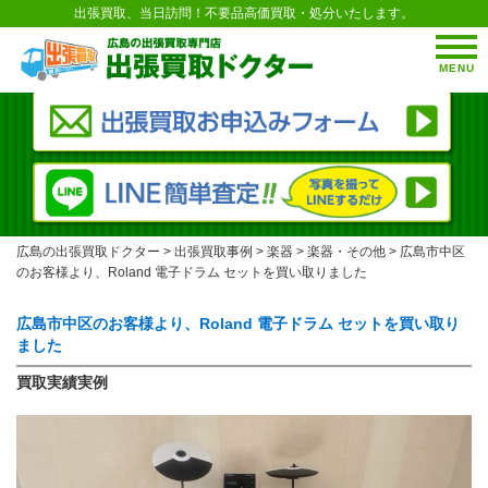
出張買取、当日訪問！不要品高価買取・処分いたします。
MENU
広島の出張買取ドクター
>
出張買取事例
>
楽器
>
楽器・その他
>
広島市中区
のお客様より、Roland 電子ドラム セットを買い取りました
広島市中区のお客様より、Roland 電子ドラム セットを買い取り
ました
買取実績実例