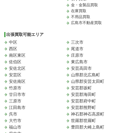
金・金製品買取
在庫買取
不用品買取
広島市不動産買取
出張買取可能エリア
中区
三次市
西区
尾道市
南区東区
庄原市
佐伯区
東広島市
安佐北区
安芸高田市
安芸区
山県郡北広島町
安佐南区
山県郡安芸太田町
竹原市
安芸郡坂町
廿日市市
安芸郡海田町
三原市
安芸郡府中町
江田島市
安芸郡熊野町
呉市
神石郡神石高原町
大竹市
世羅郡世羅町
福山市
豊田郡大崎上島町