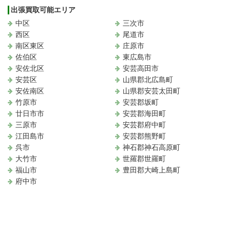
出張買取可能エリア
中区
三次市
西区
尾道市
南区東区
庄原市
佐伯区
東広島市
安佐北区
安芸高田市
安芸区
山県郡北広島町
安佐南区
山県郡安芸太田町
竹原市
安芸郡坂町
廿日市市
安芸郡海田町
三原市
安芸郡府中町
江田島市
安芸郡熊野町
呉市
神石郡神石高原町
大竹市
世羅郡世羅町
福山市
豊田郡大崎上島町
府中市