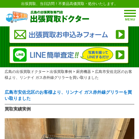
出張買取、当日訪問！不要品高価買取・処分いたします。
MENU
広島の出張買取ドクター
>
出張買取事例
>
厨房機器
>
広島市安佐北区のお客
様より、リンナイ ガス赤外線グリラーを買い取りました
広島市安佐北区のお客様より、リンナイ ガス赤外線グリラーを買
い取りました
買取実績実例