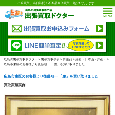
出張買取、当日訪問！不要品高価買取・処分いたします。
MENU
広島の出張買取ドクター
>
出張買取事例
>
骨董品
>
絵画（日本画・洋画）
>
広島市東区のお客様より後藤順一 「朧」を買い取りました
広島市東区のお客様より後藤順一 「朧」を買い取りました
買取実績実例