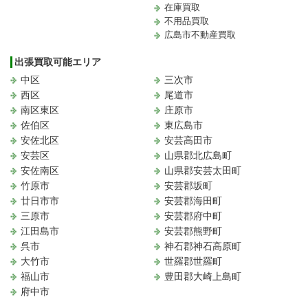
在庫買取
不用品買取
広島市不動産買取
出張買取可能エリア
中区
三次市
西区
尾道市
南区東区
庄原市
佐伯区
東広島市
安佐北区
安芸高田市
安芸区
山県郡北広島町
安佐南区
山県郡安芸太田町
竹原市
安芸郡坂町
廿日市市
安芸郡海田町
三原市
安芸郡府中町
江田島市
安芸郡熊野町
呉市
神石郡神石高原町
大竹市
世羅郡世羅町
福山市
豊田郡大崎上島町
府中市