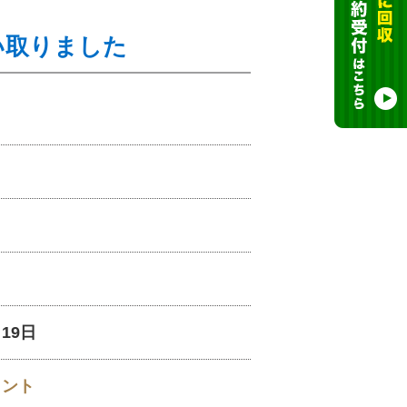
い取りました
月19日
イント