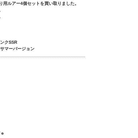
り用ルアー4個セットを買い取りました。
。
。
ンクSSR
0 サマーバージョン
い。