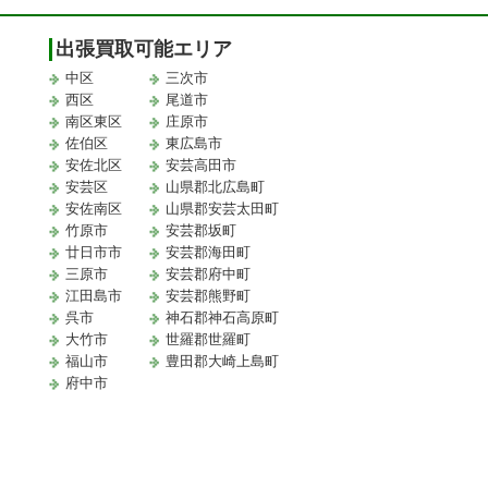
出張買取可能エリア
中区
三次市
西区
尾道市
南区東区
庄原市
佐伯区
東広島市
安佐北区
安芸高田市
安芸区
山県郡北広島町
安佐南区
山県郡安芸太田町
竹原市
安芸郡坂町
廿日市市
安芸郡海田町
三原市
安芸郡府中町
江田島市
安芸郡熊野町
取
呉市
神石郡神石高原町
大竹市
世羅郡世羅町
福山市
豊田郡大崎上島町
府中市