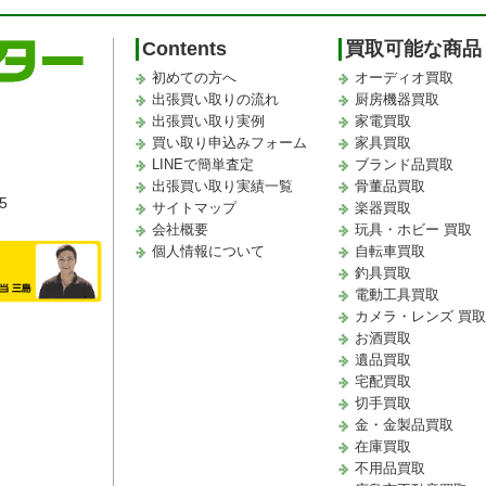
Contents
買取可能な商品
初めての方へ
オーディオ買取
出張買い取りの流れ
厨房機器買取
出張買い取り実例
家電買取
買い取り申込みフォーム
家具買取
LINEで簡単査定
ブランド品買取
出張買い取り実績一覧
骨董品買取
5
サイトマップ
楽器買取
会社概要
玩具・ホビー 買取
個人情報について
自転車買取
釣具買取
電動工具買取
カメラ・レンズ 買
お酒買取
遺品買取
宅配買取
切手買取
金・金製品買取
在庫買取
不用品買取