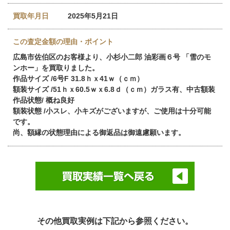
買取年月日
2025年5月21日
この査定金額の理由・ポイント
広島市佐伯区のお客様より、小杉小二郎 油彩画６号 「雪のモ
ンホー」を買取りました。
作品サイズ /6号F 31.8ｈｘ41ｗ（ｃｍ）
額装サイズ /51ｈｘ60.5ｗｘ6.8ｄ（ｃｍ）ガラス有、中古額装
作品状態/ 概ね良好
額装状態 /小スレ、小キズがございますが、ご使用は十分可能
です。
尚、額縁の状態理由による御返品は御遠慮願います。
その他買取実例は下記から参照ください。