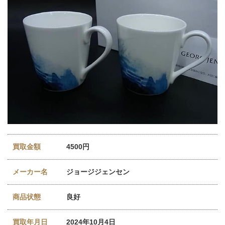
買取金額
4500円
メーカー名
ジョージジェンセン
商品状態
良好
買取年月日
2024年10月4日