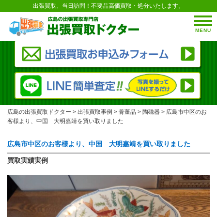
出張買取、当日訪問！不要品高価買取・処分いたします。
MENU
広島の出張買取ドクター
>
出張買取事例
>
骨董品
>
陶磁器
>
広島市中区のお
客様より、中国 大明嘉靖を買い取りました
広島市中区のお客様より、中国 大明嘉靖を買い取りました
買取実績実例