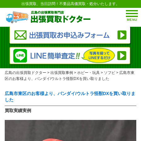
出張買取、当日訪問！不要品高価買取・処分いたします。
MENU
広島の出張買取ドクター
>
出張買取事例
>
ホビー・玩具
>
ソフビ
>
広島市東
区のお客様より、バンダイ/ウルトラ怪獣DXを買い取りました
広島市東区のお客様より、バンダイ/ウルトラ怪獣DXを買い取りま
した
買取実績実例