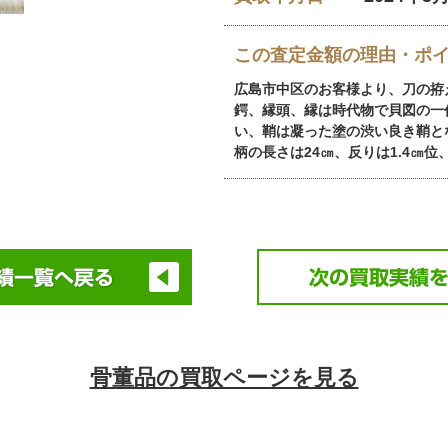
この査定金額の理由・ポ
広島市中区のお客様より、刀の拵
鍔、縁頭、縁は時代物で貝図の一作
い、鞘は凝った塗の渋い良き鞘と
柄の長さは24㎝、反りは1.4㎝位、
骨董品の買取ページを見る