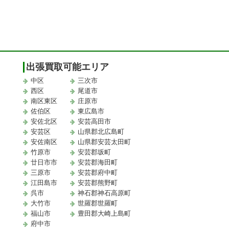
出張買取可能エリア
中区
三次市
西区
尾道市
南区東区
庄原市
佐伯区
東広島市
安佐北区
安芸高田市
安芸区
山県郡北広島町
安佐南区
山県郡安芸太田町
竹原市
安芸郡坂町
廿日市市
安芸郡海田町
三原市
安芸郡府中町
江田島市
安芸郡熊野町
取
呉市
神石郡神石高原町
大竹市
世羅郡世羅町
福山市
豊田郡大崎上島町
府中市