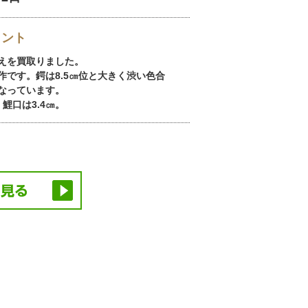
イント
えを買取りました。
です。鍔は8.5㎝位と大きく渋い色合
なっています。
鯉口は3.4㎝。