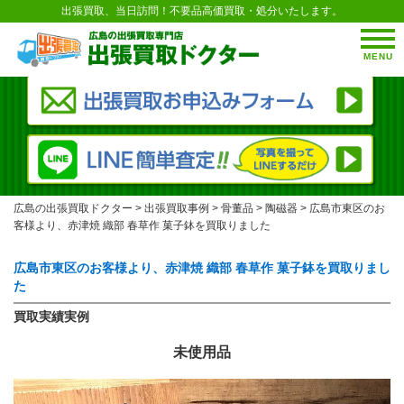
出張買取、当日訪問！不要品高価買取・処分いたします。
MENU
広島の出張買取ドクター
>
出張買取事例
>
骨董品
>
陶磁器
>
広島市東区のお
客様より、赤津焼 織部 春草作 菓子鉢を買取りました
広島市東区のお客様より、赤津焼 織部 春草作 菓子鉢を買取りまし
た
買取実績実例
未使用品