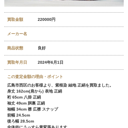
買取金額
220000円
メーカー名
商品状態
良好
買取年月日
2024年6月1日
この査定金額の理由・ポイント
広島市西区のお客様より、紫根染 紬地 正絹を買取ました。
身丈 162cm(肩から) 表地 正絹
裄 65cm 八掛 正絹
袖丈 49cm 胴裏 正絹
袖幅 34cm 襟 広襟 スナップ
前幅 24.5cm
後ろ幅 28.5cm
全体的にうっすら黄変等あります。