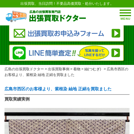
出張買取、当日訪問！不要品高価買取・処分いたします。
MENU
広島の出張買取ドクター
>
出張買取事例
>
着物
>
紬(つむぎ)
>
広島市西区の
お客様より、紫根染 紬地 正絹を買取ました
広島市西区のお客様より、紫根染 紬地 正絹を買取ました
買取実績実例