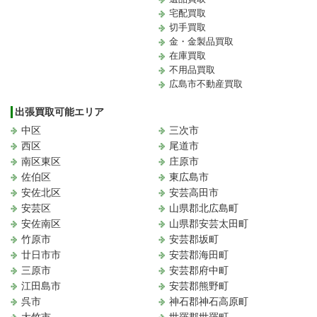
宅配買取
切手買取
金・金製品買取
在庫買取
不用品買取
広島市不動産買取
出張買取可能エリア
中区
三次市
西区
尾道市
南区東区
庄原市
佐伯区
東広島市
安佐北区
安芸高田市
安芸区
山県郡北広島町
安佐南区
山県郡安芸太田町
竹原市
安芸郡坂町
廿日市市
安芸郡海田町
三原市
安芸郡府中町
江田島市
安芸郡熊野町
呉市
神石郡神石高原町
大竹市
世羅郡世羅町