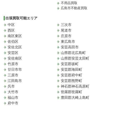
不用品買取
広島市不動産買取
出張買取可能エリア
中区
三次市
西区
尾道市
南区東区
庄原市
佐伯区
東広島市
安佐北区
安芸高田市
安芸区
山県郡北広島町
安佐南区
山県郡安芸太田町
竹原市
安芸郡坂町
廿日市市
安芸郡海田町
三原市
安芸郡府中町
江田島市
安芸郡熊野町
呉市
神石郡神石高原町
大竹市
世羅郡世羅町
福山市
豊田郡大崎上島町
府中市