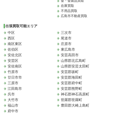
金・金製品買取
在庫買取
不用品買取
広島市不動産買取
出張買取可能エリア
中区
三次市
西区
尾道市
南区東区
庄原市
佐伯区
東広島市
安佐北区
安芸高田市
安芸区
山県郡北広島町
安佐南区
山県郡安芸太田町
竹原市
安芸郡坂町
廿日市市
安芸郡海田町
三原市
安芸郡府中町
江田島市
安芸郡熊野町
呉市
神石郡神石高原町
大竹市
世羅郡世羅町
福山市
豊田郡大崎上島町
府中市