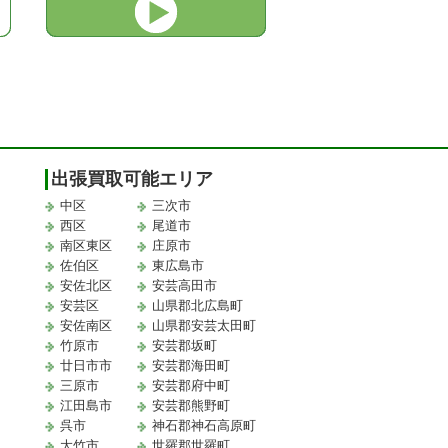
出張買取可能エリア
中区
三次市
西区
尾道市
南区東区
庄原市
佐伯区
東広島市
安佐北区
安芸高田市
安芸区
山県郡北広島町
安佐南区
山県郡安芸太田町
竹原市
安芸郡坂町
廿日市市
安芸郡海田町
三原市
安芸郡府中町
江田島市
安芸郡熊野町
取
呉市
神石郡神石高原町
大竹市
世羅郡世羅町