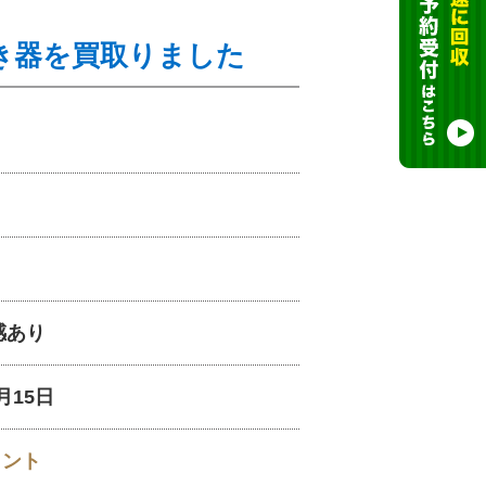
き器を買取りました
感あり
2月15日
イント