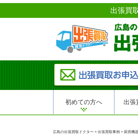
出張買
初めての方へ
出張
広島の出張買取ドクター
>
出張買取事例
>
厨房機