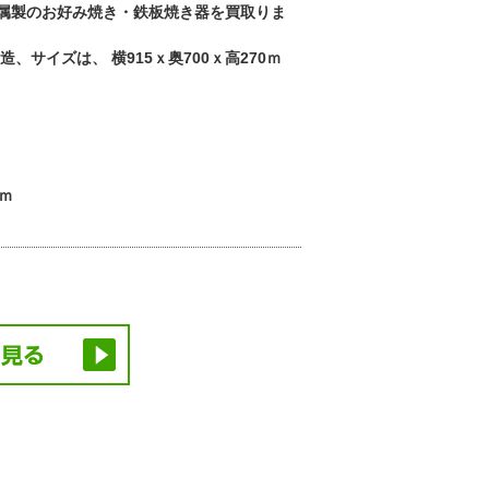
属製のお好み焼き・鉄板焼き器を買取りま
、サイズは、 横915ｘ奥700ｘ高270ｍ
ｍｍ