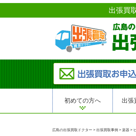
出張買
初めての方へ
出張
広島の出張買取ドクター
>
出張買取事例
>
楽器
>