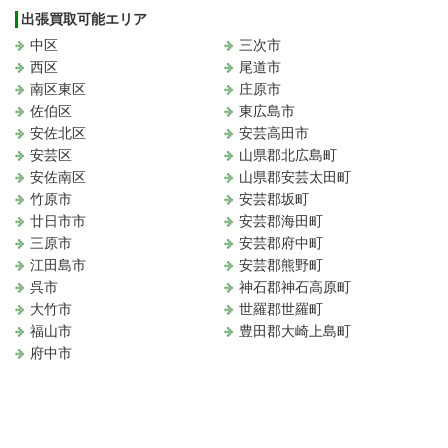
出張買取可能エリア
中区
三次市
西区
尾道市
南区東区
庄原市
佐伯区
東広島市
安佐北区
安芸高田市
安芸区
山県郡北広島町
安佐南区
山県郡安芸太田町
竹原市
安芸郡坂町
廿日市市
安芸郡海田町
三原市
安芸郡府中町
江田島市
安芸郡熊野町
呉市
神石郡神石高原町
大竹市
世羅郡世羅町
福山市
豊田郡大崎上島町
府中市