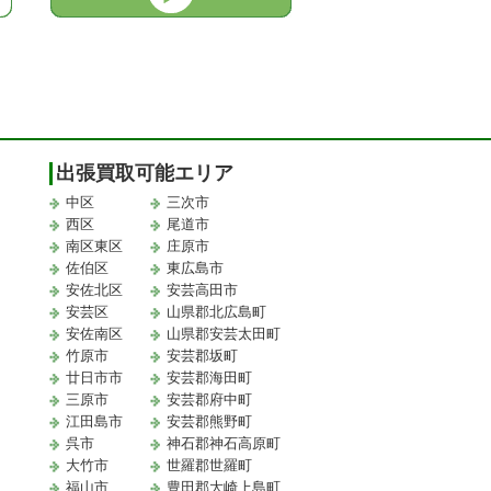
出張買取可能エリア
中区
三次市
西区
尾道市
南区東区
庄原市
佐伯区
東広島市
安佐北区
安芸高田市
安芸区
山県郡北広島町
安佐南区
山県郡安芸太田町
竹原市
安芸郡坂町
廿日市市
安芸郡海田町
三原市
安芸郡府中町
江田島市
安芸郡熊野町
取
呉市
神石郡神石高原町
大竹市
世羅郡世羅町
福山市
豊田郡大崎上島町