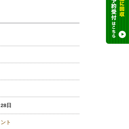
月28日
イント