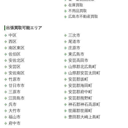
在庫買取
不用品買取
広島市不動産買取
出張買取可能エリア
中区
三次市
西区
尾道市
南区東区
庄原市
佐伯区
東広島市
安佐北区
安芸高田市
安芸区
山県郡北広島町
安佐南区
山県郡安芸太田町
竹原市
安芸郡坂町
廿日市市
安芸郡海田町
三原市
安芸郡府中町
江田島市
安芸郡熊野町
呉市
神石郡神石高原町
大竹市
世羅郡世羅町
福山市
豊田郡大崎上島町
府中市