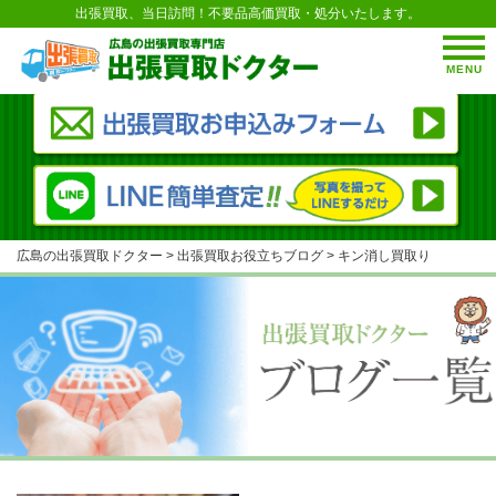
出張買取、当日訪問！不要品高価買取・処分いたします。
MENU
広島の出張買取ドクター
>
出張買取お役立ちブログ
>
キン消し買取り