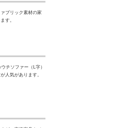
ファブリック素材の家
ります。
カウチソファー（L字）
方が人気があります。