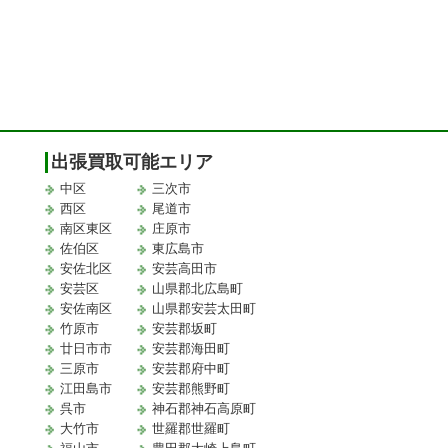
出張買取可能エリア
中区
三次市
西区
尾道市
南区東区
庄原市
佐伯区
東広島市
安佐北区
安芸高田市
安芸区
山県郡北広島町
安佐南区
山県郡安芸太田町
竹原市
安芸郡坂町
廿日市市
安芸郡海田町
三原市
安芸郡府中町
江田島市
安芸郡熊野町
取
呉市
神石郡神石高原町
大竹市
世羅郡世羅町