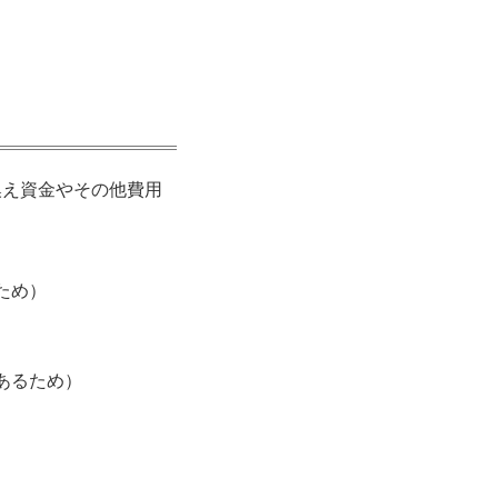
換え資金やその他費用
ため）
あるため）