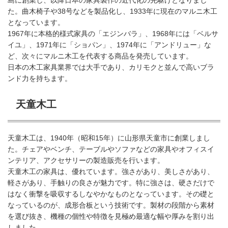
島に創業し、以降日本の家具製作の近代化の先駆けとなりまし
た。曲木椅子や38号などを製品化し、1933年に現在のマルニ木工
となっています。
1967年に本格的様式家具の「エジンバラ」、1968年には「ベルサ
イユ」、1971年に「ショパン」、1974年に「アンドリュー」な
ど、次々にマルニ木工を代表する商品を発売しています。
日本の木工家具業界では大手であり、カリモクと並んで高いブラ
ンド力を持ちます。
天童木工
天童木工は、1940年（昭和15年）に山形県天童市に創業しまし
た。チェアやベンチ、テーブルやソファなどの家具やオフィスイ
ンテリア、アクセサリーの製造販売を行います。
天童木工の家具は、優れています。強さがあり、美しさがあり、
軽さがあり、手触りの良さが魅力です。特に強さは、硬さだけで
はなく衝撃を吸収するしなやかなものとなっています。その礎と
なっているのが、成形合板という技術です。製材の段階から素材
を選び抜き、機種の個性や特徴を見極め最適な幅や厚みを割り出
しました。