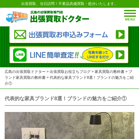
出張買取、当日訪問！不要品高価買取・処分いたします。
MENU
広島の出張買取ドクター
>
出張買取お役立ちブログ
>
家具買取の教科書
>
ブ
ランド家具買取の教科書
>
代表的な家具ブランド8選！ブランドの魅力をご紹
介①
代表的な家具ブランド8選！ブランドの魅力をご紹介①