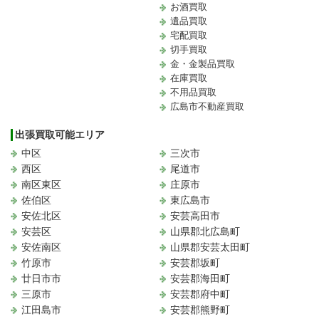
お酒買取
遺品買取
宅配買取
切手買取
金・金製品買取
在庫買取
不用品買取
広島市不動産買取
出張買取可能エリア
中区
三次市
西区
尾道市
南区東区
庄原市
佐伯区
東広島市
安佐北区
安芸高田市
安芸区
山県郡北広島町
安佐南区
山県郡安芸太田町
竹原市
安芸郡坂町
廿日市市
安芸郡海田町
三原市
安芸郡府中町
江田島市
安芸郡熊野町