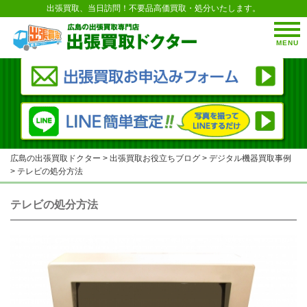
出張買取、当日訪問！不要品高価買取・処分いたします。
MENU
広島の出張買取ドクター
>
出張買取お役立ちブログ
>
デジタル機器買取事例
>
テレビの処分方法
テレビの処分方法