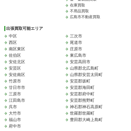
在庫買取
不用品買取
広島市不動産買取
出張買取可能エリア
中区
三次市
西区
尾道市
南区東区
庄原市
佐伯区
東広島市
安佐北区
安芸高田市
安芸区
山県郡北広島町
安佐南区
山県郡安芸太田町
竹原市
安芸郡坂町
廿日市市
安芸郡海田町
三原市
安芸郡府中町
江田島市
安芸郡熊野町
呉市
神石郡神石高原町
大竹市
世羅郡世羅町
福山市
豊田郡大崎上島町
府中市