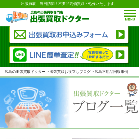
出張買取、当日訪問！不要品高価買取・処分いたします。
MENU
広島の出張買取ドクター
>
出張買取お役立ちブログ
>
広島不用品回収事例