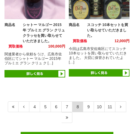
商品名
シャトー マルゴー 2015
商品名
スコッチ 10本セットを買
年 プルミエ グラン クリュ
い取らせていただきまし
クラッセを買い取らせて
た。
いただきました。
買取価格
12,000円
買取価格
100,000円
今回は広島市安佐南区にてスコッチ
10本セットを買い取らせていただき
関連業者から依頼をうけ、広島市佐
ました。 大切に保管されていたよ
伯区にてシャトー マルゴー 2015年
[…]
プルミエ グラン クリュ ク […]
4
5
6
7
8
9
10
11