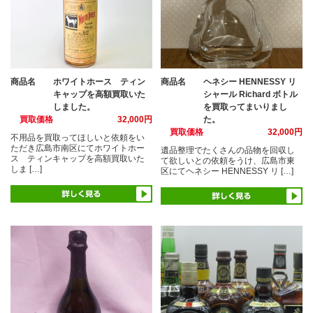
商品名
ホワイトホース ティン
商品名
ヘネシー HENNESSY リ
キャップを高額買取いた
シャール Richard ボトル
しました。
を買取ってまいりまし
買取価格
32,000円
た。
買取価格
32,000円
不用品を買取ってほしいと依頼をい
ただき広島市南区にてホワイトホー
遺品整理でたくさんの品物を回収し
ス ティンキャップを高額買取いた
て欲しいとの依頼をうけ、広島市東
しま […]
区にてヘネシー HENNESSY リ […]