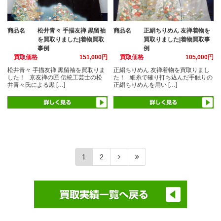
商品名
松井青々 手描友禅 黒留袖
商品名
正絹ちりめん 友禅着物を
を買取りました|着物買取
買取りました|着物買取事
事例
例
買取価格
151,000円
買取価格
105,000円
松井青々 手描友禅 黒留袖を買取りま
正絹ちりめん 友禅着物を買取りまし
した！ 京友禅の匠 伝統工芸士の松
た！ 細糸で確り打ち込んだ手触りの
井青々氏による黒 […]
正絹ちりめんを用い […]
1
2