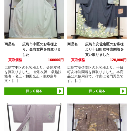
商品名
広島市中区のお客様よ
商品名
広島市安佐南区のお客様
り、金彩友禅を買取りま
より十日町友禅訪問着を
した
買い取りました
買取価格
160000円
買取価格
120,000円
広島市中区のお客様より、金彩友禅
広島市安佐南区のお客様より、十日
を買取りました。 金彩友禅・卓越技
町友禅訪問着を買取りました。本商
能者・名工・和田光正・更紗唐草
品は未使用品で、作家は名門秀美で
文・ […]
す。 […]