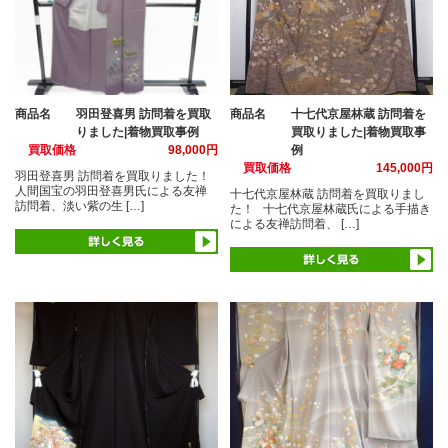
商品名
羽田登喜男 訪問着を買取
商品名
十七代京屋林蔵 訪問着を
りました|着物買取事例
買取りました|着物買取事
買取価格
98,000円
例
買取価格
145,000円
羽田登喜男 訪問着を買取りました！
人間国宝の羽田登喜男氏による友禅
十七代京屋林蔵 訪問着を買取りまし
訪問着、淡い紫の生 […]
た！ 十七代京屋林蔵氏による手描き
による友禅訪問着、 […]