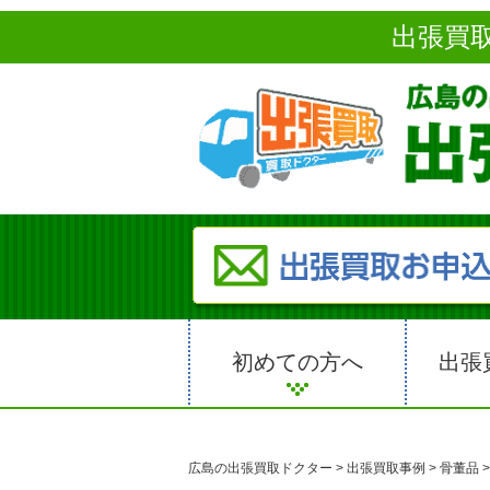
出張買
初めての方へ
出張
広島の出張買取ドクター
>
出張買取事例
>
骨董品