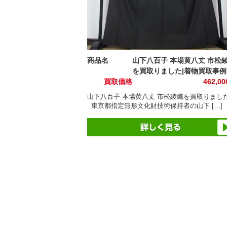
商品名
山下八百子 本場黄八丈 市松
を買取りました|着物買取事例
買取価格
462,0
山下八百子 本場黄八丈 市松綾織を買取りまし
東京都指定無形文化財技術保持者の山下 […]