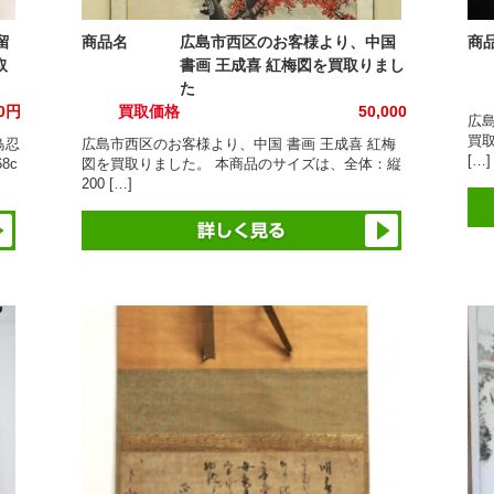
留
商品名
広島市西区のお客様より、中国
商
取
書画 王成喜 紅梅図を買取りまし
た
00円
買取価格
50,000
広
買取
鳥忍
広島市西区のお客様より、中国 書画 王成喜 紅梅
[…]
8c
図を買取りました。 本商品のサイズは、全体：縦
200 […]