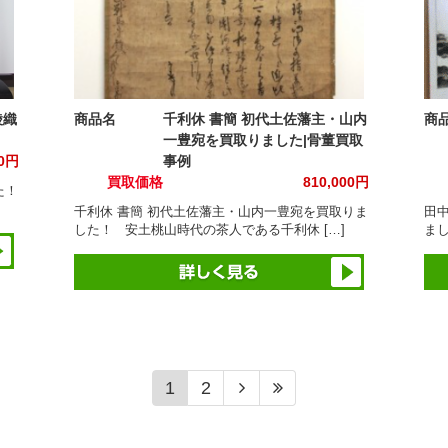
綾織
商品名
千利休 書簡 初代土佐藩主・山内
商
一豊宛を買取りました|骨董買取
00円
事例
買取価格
810,000円
た！
千利休 書簡 初代土佐藩主・山内一豊宛を買取りま
田
した！ 安土桃山時代の茶人である千利休 […]
まし
1
2