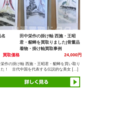
品名
田中栄作の掛け軸 西施・王昭
君・貂蝉を買取りました|骨董品
着物・掛け軸買取事例
買取価格
24,000円
中栄作の掛け軸 西施・王昭君・貂蝉を買い取り
た！ 古代中国を代表する伝説的な美女 […]