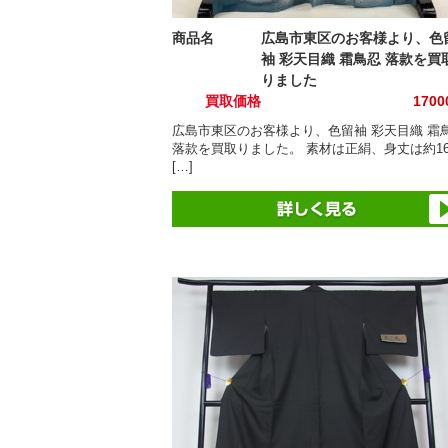
商品名
広島市東区のお客様より、色
袖 彩天目織 霜鳥忍 落款を買
りました
買取価格
170
広島市東区のお客様より、色留袖 彩天目織 霜
落款を買取りました。 素材は正絹、身丈は約16
[…]