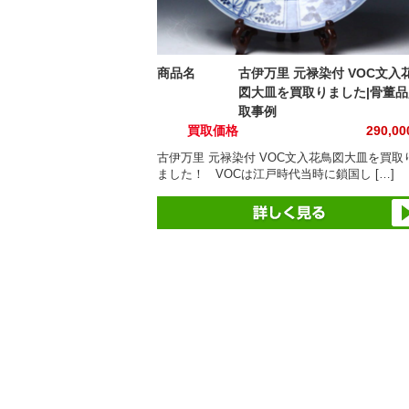
商品名
古伊万里 元禄染付 VOC文入
図大皿を買取りました|骨董品
取事例
買取価格
290,0
古伊万里 元禄染付 VOC文入花鳥図大皿を買取
ました！ VOCは江戸時代当時に鎖国し […]