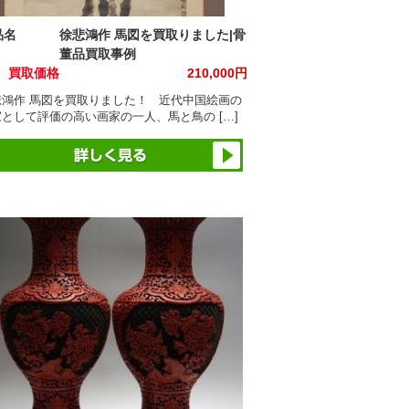
品名
徐悲鴻作 馬図を買取りました|骨
董品買取事例
買取価格
210,000円
悲鴻作 馬図を買取りました！ 近代中国絵画の
として評価の高い画家の一人、馬と鳥の […]