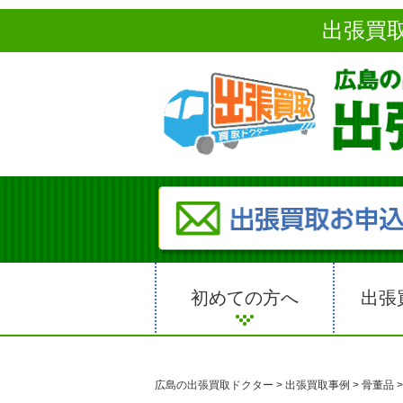
出張買
初めての方へ
出張
広島の出張買取ドクター
>
出張買取事例
>
骨董品