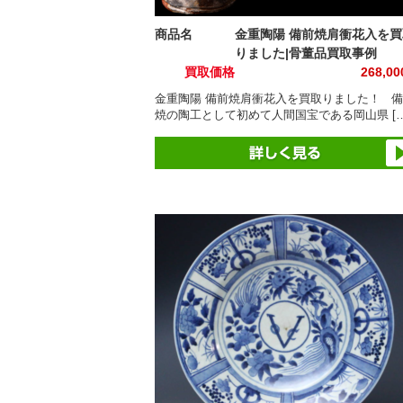
商品名
金重陶陽 備前焼肩衝花入を買
りました|骨董品買取事例
買取価格
268,0
金重陶陽 備前焼肩衝花入を買取りました！ 
焼の陶工として初めて人間国宝である岡山県 […