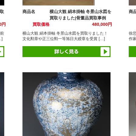
取
商品名
横山大観 絹本掛軸 冬景山水図を
商
買取りました|骨董品買取事例
00円
買取価格
480,000円
備前
横山大観 絹本掛軸 冬景山水図を買取りました！
徐
]
文化勲章や正三位勲一等旭日大綬章を受賞 […]
作家