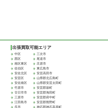
出張買取可能エリア
中区
三次市
西区
尾道市
南区東区
庄原市
佐伯区
東広島市
安佐北区
安芸高田市
安芸区
山県郡北広島町
安佐南区
山県郡安芸太田町
竹原市
安芸郡坂町
廿日市市
安芸郡海田町
三原市
安芸郡府中町
江田島市
安芸郡熊野町
取
呉市
神石郡神石高原町