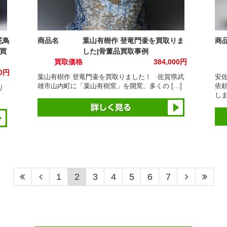
花鳥
商品名
葉山有樹作 登竜門壷を買取りま
商
買
した|骨董品買取事例
買取価格
384,000円
00円
葉山有樹作 登竜門壷を買取りました！ 佐賀県武
安
雄市山内町に「葉山有樹窯」を開窯、多くの […]
依
り
しま
1
2
3
4
5
6
7