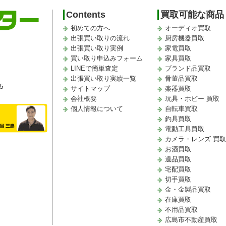
Contents
買取可能な商品
初めての方へ
オーディオ買取
出張買い取りの流れ
厨房機器買取
出張買い取り実例
家電買取
買い取り申込みフォーム
家具買取
LINEで簡単査定
ブランド品買取
出張買い取り実績一覧
骨董品買取
5
サイトマップ
楽器買取
会社概要
玩具・ホビー 買取
個人情報について
自転車買取
釣具買取
電動工具買取
カメラ・レンズ 買
お酒買取
遺品買取
宅配買取
切手買取
金・金製品買取
在庫買取
不用品買取
広島市不動産買取