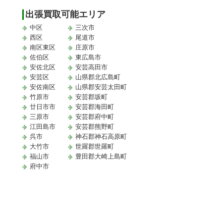
出張買取可能エリア
中区
三次市
西区
尾道市
南区東区
庄原市
佐伯区
東広島市
安佐北区
安芸高田市
安芸区
山県郡北広島町
安佐南区
山県郡安芸太田町
竹原市
安芸郡坂町
廿日市市
安芸郡海田町
三原市
安芸郡府中町
江田島市
安芸郡熊野町
取
呉市
神石郡神石高原町
大竹市
世羅郡世羅町
福山市
豊田郡大崎上島町
府中市